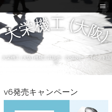
M
S
a
k
i
i
p
工
機
(
n
大
栄
t
阪
大
m
o
)
e
c
n
o
n
u
t
大栄機工 (大阪) 機械工具販売・設備設計・ロボット販
e
売
n
t
v6発売キャンペーン