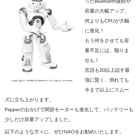
ったBluetooth接続や
容量の大幅アップ、
何よりもCPUが大幅
に進化！
もう何をさせても容
量不足には、陥りま
せん！
言語も20以上話す最
強に賢く、倒れても
Copyright c SoftBank Robotics. All rights reserved.
今まで以上にスムー
ズに立ち上がります。
Pepperのおかげで関節モーターも進化して、バッテリーも
少しだけ容量アップしました。
以下のような方々に、ぜひNAOをお勧めいたします。