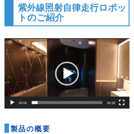
紫外線照射⾃律⾛⾏ロボッ
トのご紹介
動
画
プ
レ
ー
ヤ
ー
00:00
00:36
製品の概要