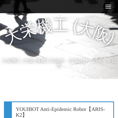
M
S
a
k
i
i
p
工
機
(
n
大
栄
t
阪
大
m
o
)
e
c
n
o
n
u
t
大栄機工 (大阪) 機械工具販売・設備設計・ロボット販
e
売
n
t
YOUIBOT Anti-Epidemic Robot【ARIS-
K2】